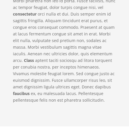
Morbi pharetra non leo id porta. Fusce facilisis, nunc
ac tempor feugiat, dolor turpis congue nisi, vel
consectetur
orci nulla et dui. Duis semper enim id
sagittis fringilla. Aliquam tincidunt erat purus, et
congue eros consequat commodo. Praesent at quam
at lacus fermentum congue sit amet in erat. Morbi
elit nulla, vulputate sed pretium non, sodales ac
massa. Morbi vestibulum sagittis magna vitae
iaculis. Aenean nec ultricies dolor, quis elementum
arcu.
Class
aptent taciti sociosqu ad litora torquent
per conubia nostra, per inceptos himenaeos.
Vivamus molestie feugiat lorem. Sed congue justo ac
euismod dignissim. Fusce ullamcorper risus leo, sit
amet dignissim ligula ultrices eget. Donec dapibus
faucibus
ex, eu malesuada lacus. Pellentesque
pellentesque felis non est pharetra sollicitudin.