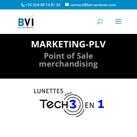
+33 (0)4 88 14 81 34
contact@bvi-varionet.com
MARKETING-PLV
Point of Sale
merchandising