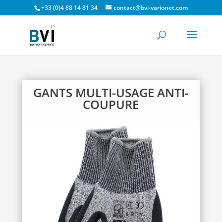
+33 (0)4 88 14 81 34
contact@bvi-varionet.com
GANTS MULTI-USAGE ANTI-
COUPURE