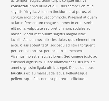
ac tempor feugiat, dolor turpis congue nisi, vel
consectetur
orci nulla et dui. Duis semper enim id
sagittis fringilla. Aliquam tincidunt erat purus, et
congue eros consequat commodo. Praesent at quam
at lacus fermentum congue sit amet in erat. Morbi
elit nulla, vulputate sed pretium non, sodales ac
massa. Morbi vestibulum sagittis magna vitae
iaculis. Aenean nec ultricies dolor, quis elementum
arcu.
Class
aptent taciti sociosqu ad litora torquent
per conubia nostra, per inceptos himenaeos.
Vivamus molestie feugiat lorem. Sed congue justo ac
euismod dignissim. Fusce ullamcorper risus leo, sit
amet dignissim ligula ultrices eget. Donec dapibus
faucibus
ex, eu malesuada lacus. Pellentesque
pellentesque felis non est pharetra sollicitudin.