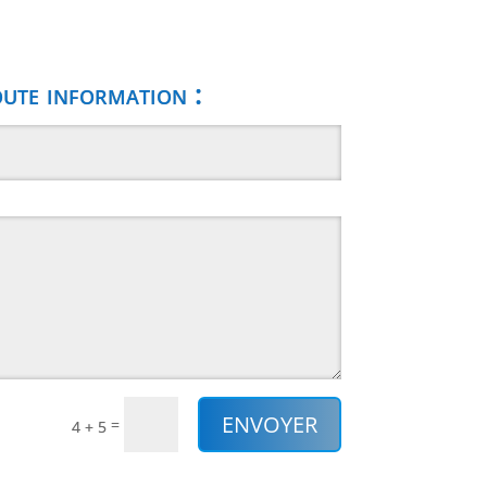
ute information :
ENVOYER
=
4 + 5