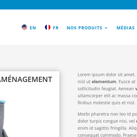
EN
FR
NOS PRODUITS
MÉDIAS
Lorem ipsum dolor sit amet, c
 AMÉNAGEMENT
nisl ut
elementum
. Fusce at
sollicitudin feugiat. Aenean
ullamcorper elit ac massa co
finibus molestie quis et nisl
Morbi pharetra non leo id por
dolor turpis congue nisi, vel
enim id sagittis fringilla. A
consequat commodo. Praesen