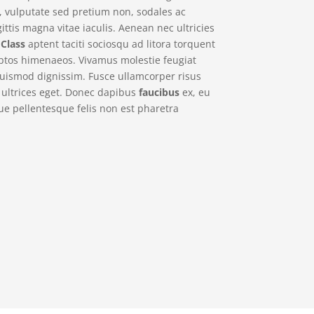
a, vulputate sed pretium non, sodales ac
ttis magna vitae iaculis. Aenean nec ultricies
.
Class
aptent taciti sociosqu ad litora torquent
eptos himenaeos. Vivamus molestie feugiat
euismod dignissim. Fusce ullamcorper risus
a ultrices eget. Donec dapibus
faucibus
ex, eu
e pellentesque felis non est pharetra