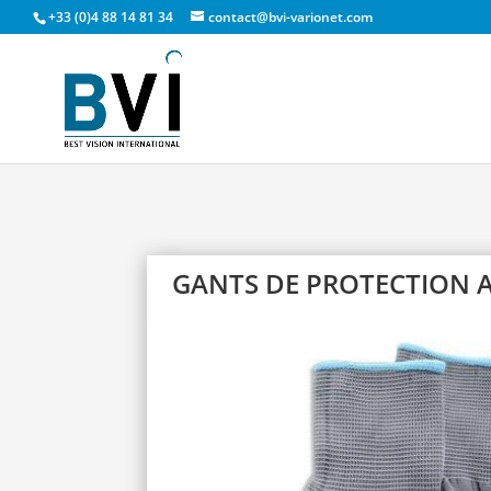
+33 (0)4 88 14 81 34
contact@bvi-varionet.com
GANTS DE PROTECTION