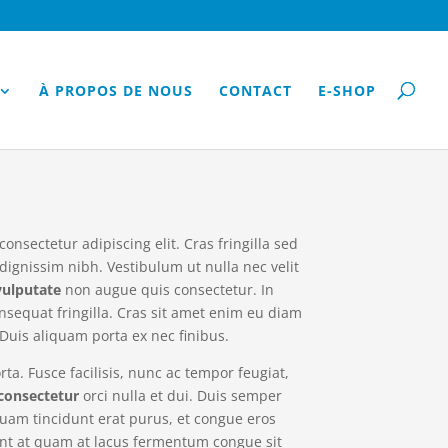
À PROPOS DE NOUS
CONTACT
E-SHOP
onsectetur adipiscing elit. Cras fringilla sed
 dignissim nibh. Vestibulum ut nulla nec velit
vulputate
non augue quis consectetur. In
nsequat fringilla. Cras sit amet enim eu diam
. Duis aliquam porta ex nec finibus.
ta. Fusce facilisis, nunc ac tempor feugiat,
consectetur
orci nulla et dui. Duis semper
liquam tincidunt erat purus, et congue eros
t at quam at lacus fermentum congue sit